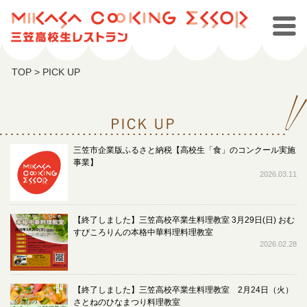
TOP
>
PICK UP
三笠市企業版ふるさと納税【高校生「食」のコンクール実施
事業】
2026.03.11
【終了しました】三笠高校卒業生料理教室 3月29日(日) おむ
すびころりんの本格中華料理料理教室
2026.02.28
【終了しました】三笠高校卒業生料理教室 2月24日（火）
さとねのひなまつり料理教室