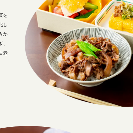
賞を
化し
みか
ぎ、
白老