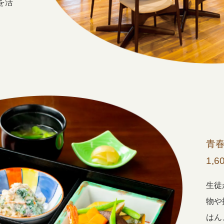
を活
青
1,6
生徒
物や
はん