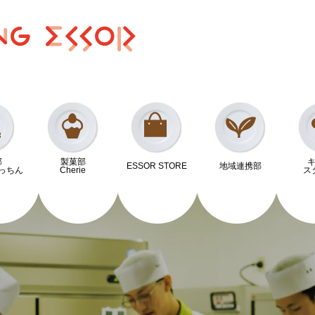
部
製菓部
ESSOR STORE
地域連携部
っちん
Cherie
ス