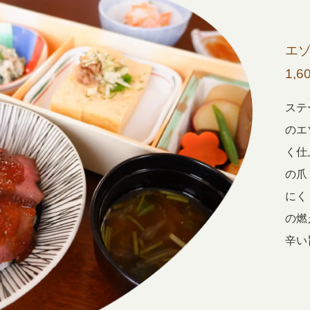
エ
1,6
ステ
のエ
く仕
の爪
にく
の燃
辛い