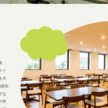
客、
スト
を大
高校生
てな
の学