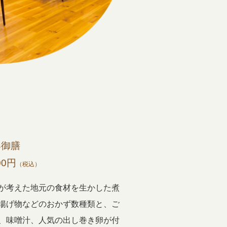
春御膳
00円
（税込）
が考えた地元の食材を生かした煮
揚げ物などのおかず数種類と、ご
、味噌汁、人気の出し巻き卵が付