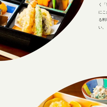
く「
にこ
る料
い。