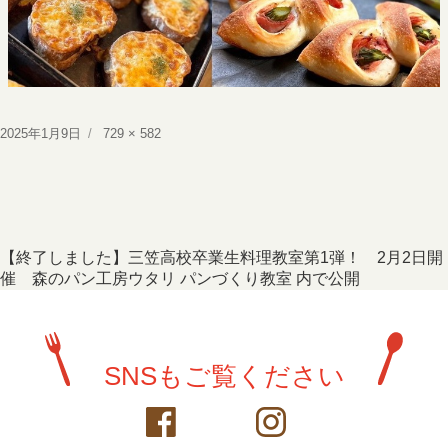
投
フ
2025年1月9日
729 × 582
稿
ル
日:
サ
イ
ズ
投
【終了しました】三笠高校卒業生料理教室第1弾！ 2月2日開
催 森のパン工房ウタリ パンづくり教室
内で公開
稿
ナ
ビ
SNSもご覧ください
ゲ
ー