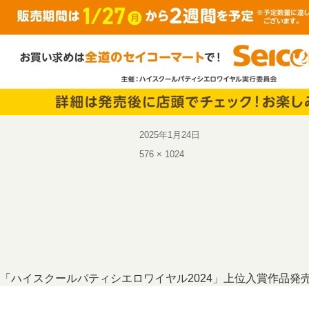
投
2025年1月24日
稿
フ
576 × 1024
日:
ル
サ
イ
ズ
投
「ハイスクールパティシエロワイヤル2024」上位入賞作品発
稿