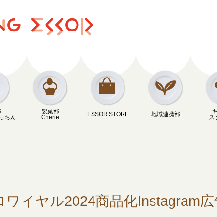
部
製菓部
ESSOR STORE
地域連携部
っちん
Cherie
ス
イヤル2024商品化Instagram広告1