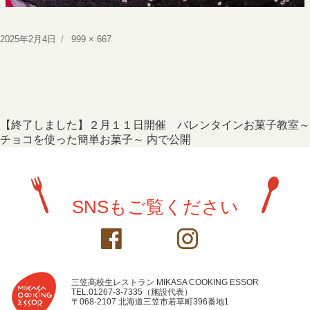
投
フ
2025年2月4日
999 × 667
稿
ル
日:
サ
イ
ズ
投
【終了しました】２月１１日開催 バレンタインお菓子教室～
チョコを使った簡単お菓子～
内で公開
稿
ナ
ビ
SNSもご覧ください
ゲ
ー
シ
ョ
三笠高校生レストラン MIKASA COOKING ESSOR
TEL.01267-3-7335（施設代表）
〒068-2107 北海道三笠市若草町396番地1