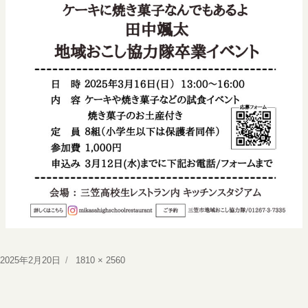
投
フ
2025年2月20日
1810 × 2560
稿
ル
日:
サ
イ