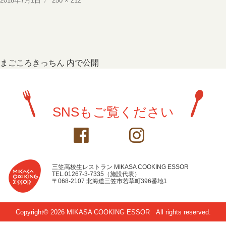
2018年7月1日
250 × 212
稿
ル
日:
サ
イ
ズ
投
まごころきっちん
内で公開
稿
ナ
SNSもご覧ください
ビ
ゲ
ー
シ
三笠高校生レストラン MIKASA COOKING ESSOR
TEL.01267-3-7335（施設代表）
ョ
〒068-2107 北海道三笠市若草町396番地1
ン
Copyright© 2026 MIKASA COOKING ESSOR
All rights reserved.