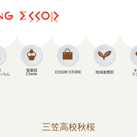
部
製菓部
ESSOR STORE
地域連携部
っちん
Cherie
ス
三笠高校秋桜