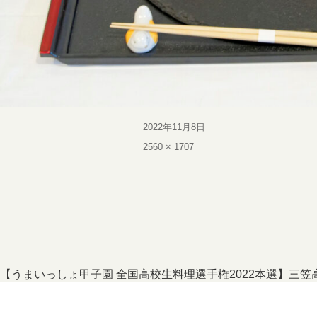
投
2022年11月8日
稿
フ
2560 × 1707
日:
ル
サ
イ
ズ
投
【うまいっしょ甲子園 全国高校生料理選手権2022本選】三
稿