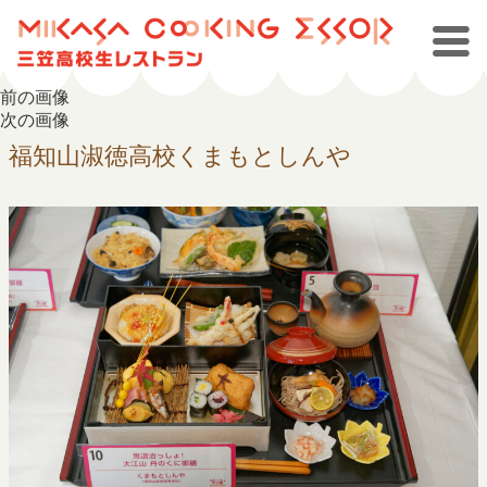
前の画像
次の画像
福知山淑徳高校くまもとしんや