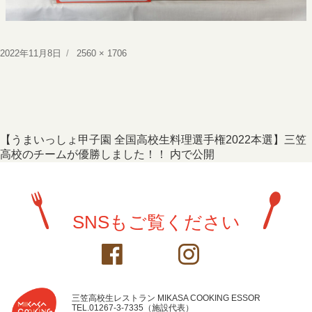
投
フ
2022年11月8日
2560 × 1706
稿
ル
日:
サ
イ
ズ
投
【うまいっしょ甲子園 全国高校生料理選手権2022本選】三笠
高校のチームが優勝しました！！
内で公開
稿
ナ
ビ
SNSもご覧ください
ゲ
ー
シ
ョ
三笠高校生レストラン MIKASA COOKING ESSOR
TEL.01267-3-7335（施設代表）