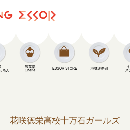
部
製菓部
ESSOR STORE
地域連携部
っちん
Cherie
ス
花咲徳栄高校十万石ガールズ