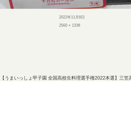
投
2022年11月8日
稿
フ
2560 × 1338
日:
ル
サ
イ
ズ
投
【うまいっしょ甲子園 全国高校生料理選手権2022本選】三
稿
ナ
ビ
ゲ
ー