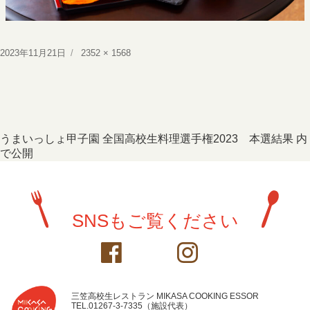
投
フ
2023年11月21日
2352 × 1568
稿
ル
日:
サ
イ
ズ
投
うまいっしょ甲子園 全国高校生料理選手権2023 本選結果
内
で公開
稿
ナ
ビ
SNSもご覧ください
ゲ
ー
シ
ョ
三笠高校生レストラン MIKASA COOKING ESSOR
TEL.01267-3-7335（施設代表）