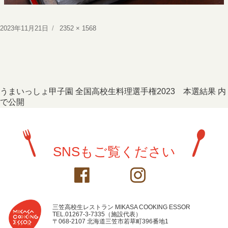
投
フ
2023年11月21日
2352 × 1568
稿
ル
日:
サ
イ
ズ
投
うまいっしょ甲子園 全国高校生料理選手権2023 本選結果
内
で公開
稿
ナ
ビ
SNSもご覧ください
ゲ
ー
シ
ョ
三笠高校生レストラン MIKASA COOKING ESSOR
TEL.01267-3-7335（施設代表）
〒068-2107 北海道三笠市若草町396番地1