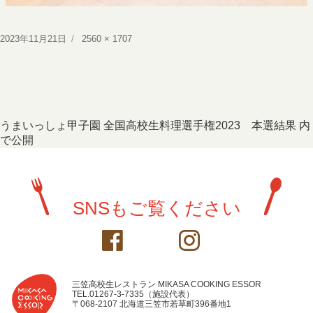
投
フ
2023年11月21日
2560 × 1707
稿
ル
日:
サ
イ
ズ
投
うまいっしょ甲子園 全国高校生料理選手権2023 本選結果
内
で公開
稿
ナ
ビ
SNSもご覧ください
ゲ
ー
シ
ョ
三笠高校生レストラン MIKASA COOKING ESSOR
TEL.01267-3-7335（施設代表）
〒068-2107 北海道三笠市若草町396番地1