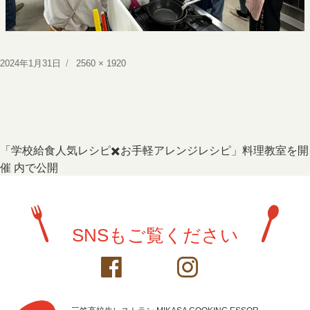
投
フ
2024年1月31日
2560 × 1920
稿
ル
日:
サ
イ
ズ
投
「学校給食人気レシピ✖️お手軽アレンジレシピ」料理教室を開
催
内で公開
稿
ナ
ビ
SNSもご覧ください
ゲ
ー
シ