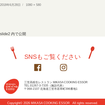
投
フ
2018年6月28日
1080 × 580
稿
ル
日:
サ
イ
ズ
投
slide2
内で公開
稿
ナ
SNSもご覧ください
ビ
ゲ
ー
シ
三笠高校生レストラン MIKASA COOKING ESSOR
TEL.01267-3-7335（施設代表）
ョ
〒068-2107 北海道三笠市若草町396番地1
ン
Copyright© 2026 MIKASA COOKING ESSOR
All rights reserved.